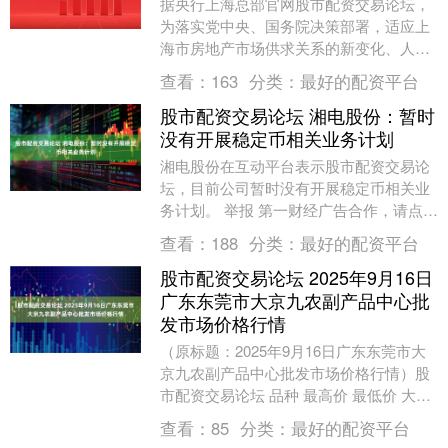
据央行上海总部官网股市配资交易论坛，
为落实党中央、国务院决策部署，适应上
海市房地产市场供求关系的新变化、人民
群众对优质住房的新期待，促进上海市房
查看：
163
分类：
最好的配资平台
地产市场平稳健康....
股市配资交易论坛 湘电股份：暂时
没有开展稳定币相关业务计划
湘电股份在互动平台表示股市配资交易论
坛，目前公司暂时没有开展稳定币相关业
务计划。 举报 第一财经广告合作，请点击
这里此内容为第一财经原创，著作权归第
查看：
188
分类：
最好的配资平台
一财经所有。....
股市配资交易论坛 2025年9月16日
广东东莞市大京九农副产品中心批
发市场价格行情
（原标题：2025年9月16日广东东莞市大
京九农副产品中心批发市场价格行情）股
市配资交易论坛 品种 最高价 最低价 大宗
价 籼米(晚籼米) 4.96 4.24 ....
查看：
85
分类：
最好的配资平台