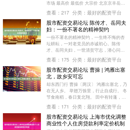
市场 最高价 最低价 大宗价 北京京丰岳各
庄农副产品批发市场 17.40 12.....
查看：
217
分类：
最好的配资平台
股市配资交易论坛 陈传才、岳同夫
妇：一份不署名的精神契约
一份不署名的精神契约，一生终不悔的杏
坛耕耘，一对老党员的赤诚初心。陈传
才、岳同夫妇，一世清贫守志，潜心问
道，淡泊行善，以“陈传才助学金”的低调
查看：
175
分类：
最好的配资平台
微光，化毕生关爱为....
股市配资交易论坛 曹操 | 鸿雁出塞
北，故乡安可忘
却东西门行 曹操〔两汉〕 鸿雁出塞北，乃
在无人乡。 举翅万馀里，行止自成行。 冬
节食南稻，春日复北翔。 田中有转蓬，随
风远飘扬。 长与故根绝，万岁不相当。 奈
查看：
171
分类：
最好的配资平台
何....
股市配资交易论坛 上海市优化调整
商业性个人住房贷款利率定价机制