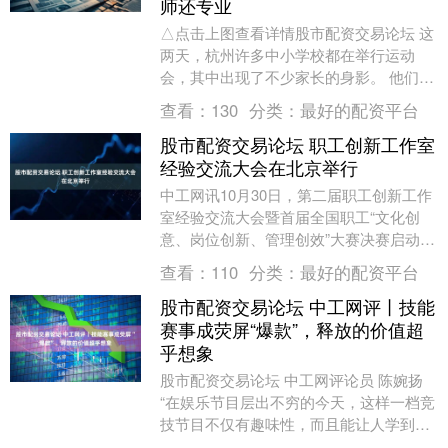
师还专业
△点击上图查看详情股市配资交易论坛 这
两天，杭州许多中小学校都在举行运动
会，其中出现了不少家长的身影。 他们中
有许多人是特地请假去参加的运动会，甚
查看：
130
分类：
最好的配资平台
至有人提前一星....
股市配资交易论坛 职工创新工作室
经验交流大会在北京举行
中工网讯10月30日，第二届职工创新工作
室经验交流大会暨首届全国职工“文化创
意、岗位创新、管理创效”大赛决赛启动仪
式在北京举行。本次活动以“匠心逐梦·向
查看：
110
分类：
最好的配资平台
新而行”....
股市配资交易论坛 中工网评丨技能
赛事成荧屏“爆款”，释放的价值超
乎想象
股市配资交易论坛 中工网评论员 陈婉扬
“在娱乐节目层出不穷的今天，这样一档竞
技节目不仅有趣味性，而且能让人学到专
业知识，非常难得”——据近日《工人日