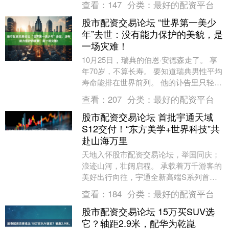
查看：
147
分类：
最好的配资平台
报》报道，....
股市配资交易论坛 “世界第一美少
年”去世：没有能力保护的美貌，是
一场灾难！
10月25日，瑞典的伯恩·安德森走了。 享
年70岁，不算长寿。 要知道瑞典男性平均
寿命能排在世界前列。 他的讣告里只轻飘
飘一句“长期病痛后找到宁静”。 可是，
查看：
207
分类：
最好的配资平台
这....
股市配资交易论坛 首批宇通天域
S12交付！“东方美学+世界科技”共
赴山海万里
天地入怀股市配资交易论坛，举国同庆；
浪迹山河，壮阔启程。 承载着万千游客的
美好出行向往，宇通全新高端S系列首款
作品——宇通天域S12首批【旗舰版】正
查看：
184
分类：
最好的配资平台
式交付山东浪....
股市配资交易论坛 15万买SUV选
它？轴距2.9米，配华为乾崑