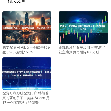
相关文章
我要配资网 A股又一翻倍牛股诞
正规长沙配资平台 捷利交易宝
生，26天飙涨159%
获主席刘勇再增持100万股
配资可靠炒股配资门户 特朗普
真的要动手了！美媒 Axios5 月
17 号独家爆料：特朗普