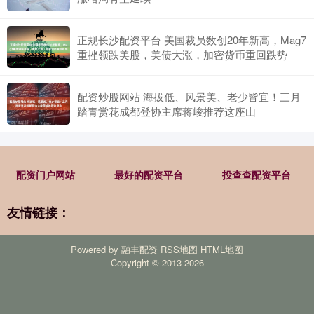
正规长沙配资平台 美国裁员数创20年新高，Mag7
重挫领跌美股，美债大涨，加密货币重回跌势
配资炒股网站 海拔低、风景美、老少皆宜！三月
踏青赏花成都登协主席蒋峻推荐这座山
配资门户网站
最好的配资平台
投查查配资平台
友情链接：
Powered by
融丰配资
RSS地图
HTML地图
Copyright
© 2013-2026