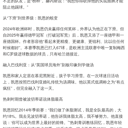
不足的队友，是“榜样”。赫内斯说：“我想你得砍掉他的头或胳膊才能
阻止他踢球。”
从“下滑”到世界级：凯恩的蜕变
2024年欧洲杯时，凯恩仍未赢得任何奖杯，外界认为他正在下滑。但
自2025年赢得德甲冠军（打破冠军荒）后，凯恩又添了一座德甲和一
座德国杯。作者形容他“看起来更精瘦、更健康、更锐利、比以往任何
时候都好”。本赛季凯恩已打入67球，是欧洲主流联赛中唯一复制梅西
和C罗级进球数据的球员，只有哈兰德接近。
融入巴伐利亚：从“英国球员海外”刻板印象到学做汤
凯恩和家人定居在慕尼黑附近，孩子学习滑雪。在一次球迷日活动
上，凯恩按照巴伐利亚婚礼传统为汤调味。他以英式低调称之为“有点
疯狂”，但完全融入了这一天。
热刺时期曾被波切蒂诺说体脂最高
凯恩回忆2014年季前赛：“我们做了体脂测试，我是全队最高的，大
约18%。我去见波切蒂诺，他告诉我体脂太高，我不够努力。他直接
说：‘你可以成为世界上最好的前锋。’”热刺青训教练回忆，凯恩年轻