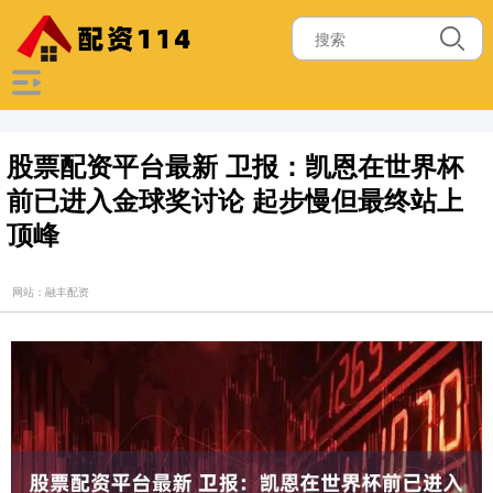
股票配资平台最新 卫报：凯恩在世界杯
前已进入金球奖讨论 起步慢但最终站上
顶峰
网站：融丰配资