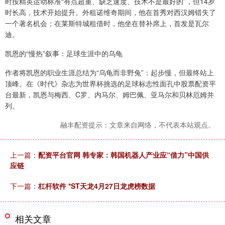
时按精英运动标准“有点超重、缺乏速度、技术不是最好的”，但14岁
时长高，技术开始提升。外租诺维奇期间，他在首秀对西汉姆错失了
一个著名机会；在莱斯特城租借时，他坐在替补席上，首发是瓦尔
迪。
凯恩的“慢热”叙事：足球生涯中的乌龟
作者将凯恩的职业生涯总结为“乌龟而非野兔”：起步慢，但最终站上
顶峰。在《时代》杂志为世界杯挑选的足球标志性面孔中股票配资平
台最新，凯恩与梅西、C罗、内马尔、姆巴佩、亚马尔和贝林厄姆并
列。
融丰配资提示：文章来自网络，不代表本站观点。
上一篇：
配资平台官网 韩专家：韩国机器人产业应“借力”中国供
应链
下一篇：
杠杆软件 *ST天龙4月27日龙虎榜数据
相关文章