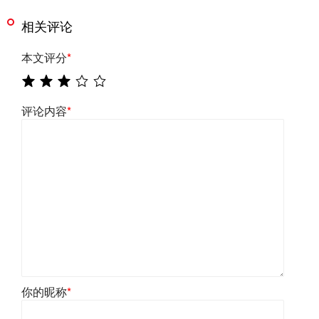
相关评论
本文评分
*
评论内容
*
你的昵称
*