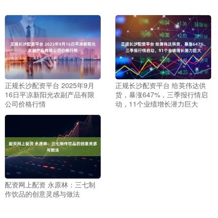
正规长沙配资平台 2025年9月
正规长沙配资平台 给英伟达供
16日平凉新阳光农副产品有限
货，暴涨647%，三季报行情启
公司价格行情
动，11个业绩增长潜力巨大
配资网上配资 永原林：三七制
作饮品的创意灵感与做法